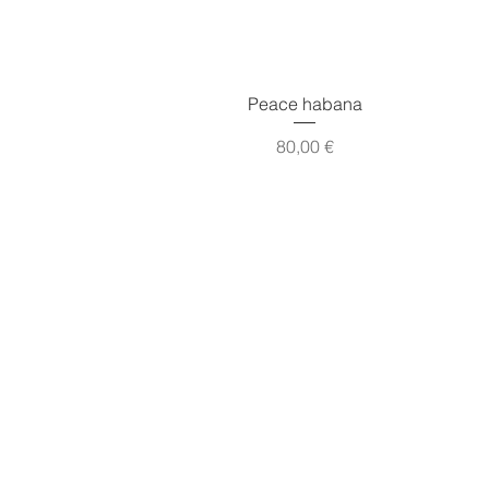
Vista rápida
Peace habana
Precio
80,00 €