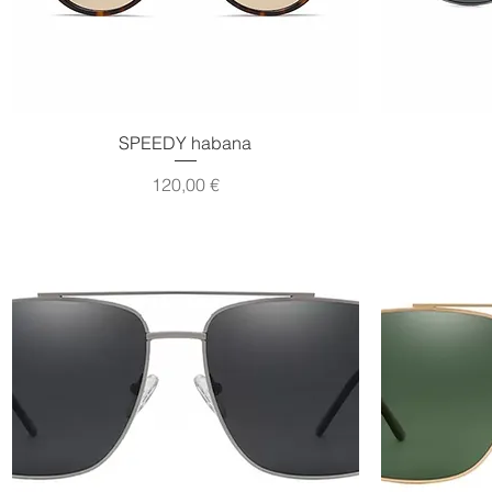
Vista rápida
SPEEDY habana
Precio
120,00 €