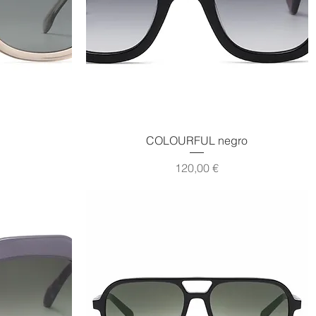
Vista rápida
COLOURFUL negro
Precio
120,00 €