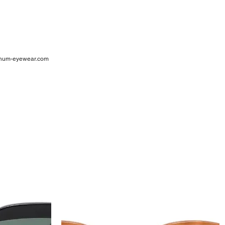
ar
num-eyewear.com
1
cia