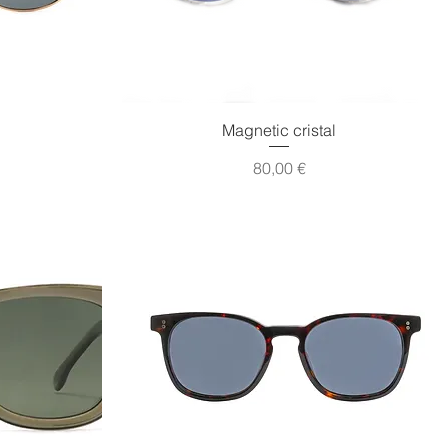
Vista rápida
Magnetic cristal
Precio
80,00 €