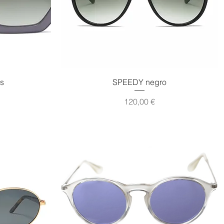
Vista rápida
s
SPEEDY negro
Precio
120,00 €