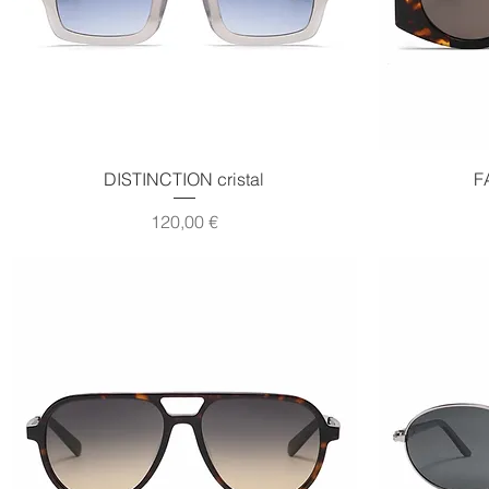
Vista rápida
DISTINCTION cristal
F
Precio
120,00 €