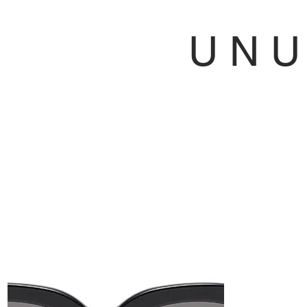
U N
Telf
C/ Jai
460