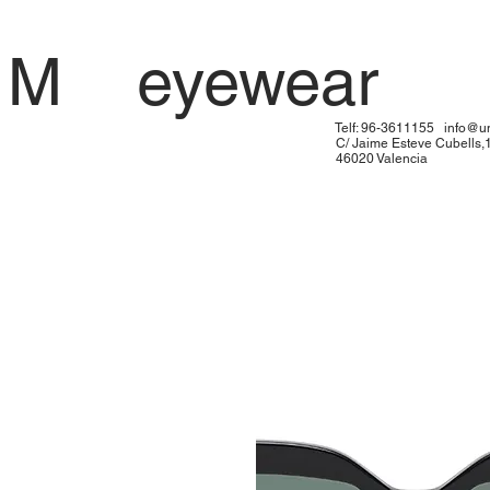
 U M eyewe
: 96-3611155
info@u
me Esteve Cubells,
20 Valen