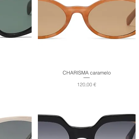
Vista rápida
CHARISMA caramelo
Precio
120,00 €