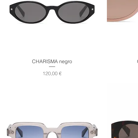
Vista rápida
CHARISMA negro
Precio
120,00 €