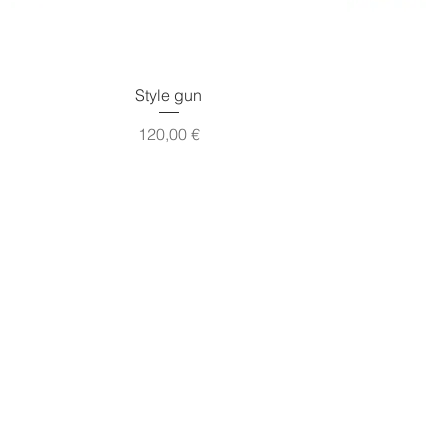
Vista rápida
Style gun
Precio
120,00 €