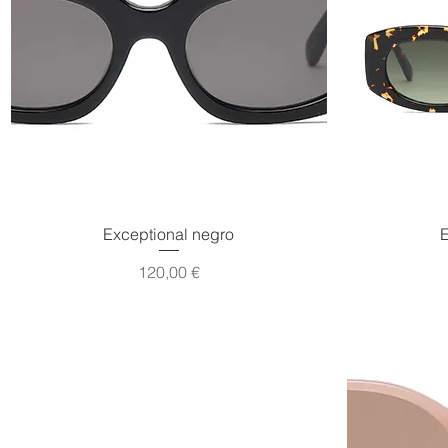
Vista rápida
Exceptional negro
E
Precio
120,00 €