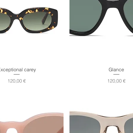
Vista rápida
Vista rápida
xceptional carey
Glance
Precio
Precio
120,00 €
120,00 €