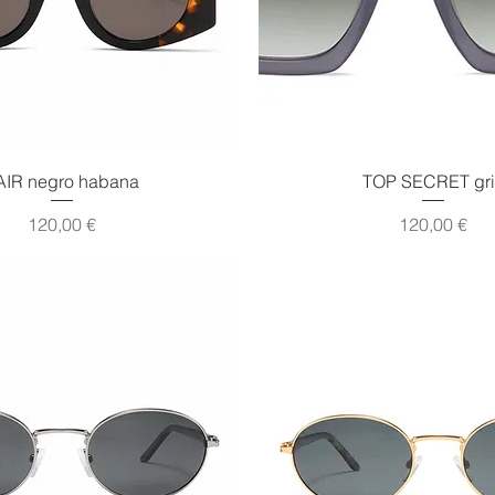
Vista rápida
Vista rápida
AIR negro habana
TOP SECRET gri
Precio
Precio
120,00 €
120,00 €