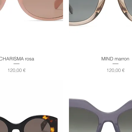
Vista rápida
Vista rápida
CHARISMA rosa
MIND marron
Precio
Precio
120,00 €
120,00 €