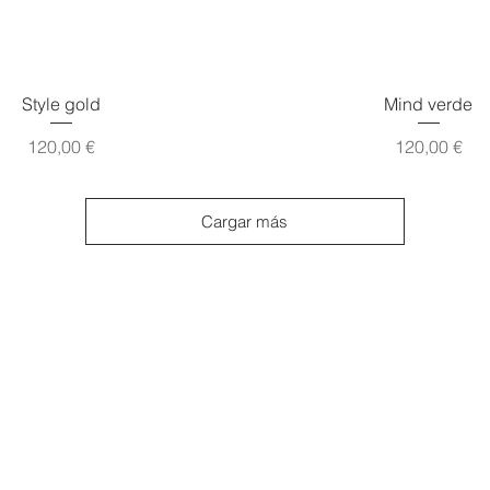
Vista rápida
Vista rápida
Style gold
Mind verde
Precio
Precio
120,00 €
120,00 €
Cargar más