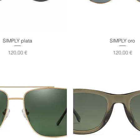
Vista rápida
Vista rápida
SIMPLY plata
SIMPLY oro
Precio
Precio
120,00 €
120,00 €