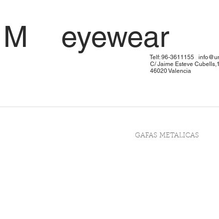
 U M eyewe
: 96-3611155
info@u
me Esteve Cubells,
20 Valen
GAFAS METALICAS