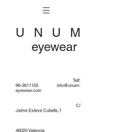
U N U M
eyewear
Telf:
96-3611155
info@unum-
eyewear.com
C/
Jaime Esteve Cubells,1
46020 Valencia