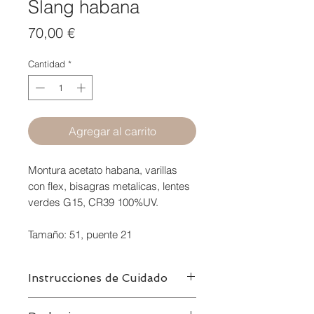
Slang habana
Precio
70,00 €
Cantidad
*
Agregar al carrito
Montura acetato habana, varillas
con flex, bisagras metalicas, lentes
verdes G15, CR39 100%UV.
Tamaño: 51, puente 21
Instrucciones de Cuidado
Limpiar con
agua
y
jabón neutro
,