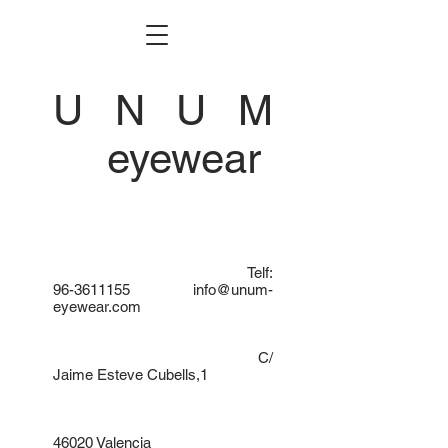
U N U M
eyewear
Telf:
96-3611155
info@unum-
eyewear.com
C/
Jaime Esteve Cubells,1
46020 Valencia