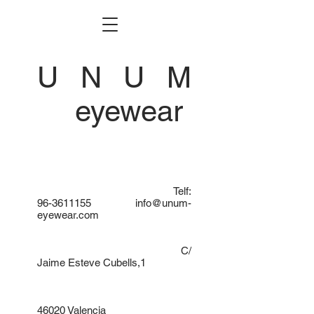
U N U M
eyewear
Telf:
96-3611155
info@unum-
eyewear.com
C/
Jaime Esteve Cubells,1
46020 Valencia