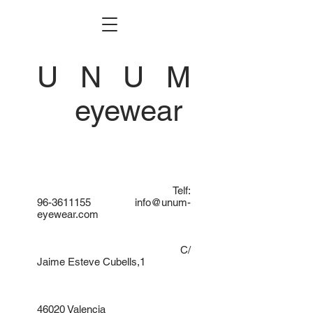
U N U M
eyewear
Telf:
96-3611155
info@unum-
eyewear.com
C/
Jaime Esteve Cubells,1
46020 Valencia