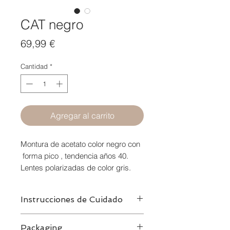
CAT negro
Precio
69,99 €
Cantidad
*
Agregar al carrito
Montura de acetato color negro con
forma pico , tendencia años 40.
Lentes polarizadas de color gris.
Instrucciones de Cuidado
Limpiar con agua y jabon
Packaging
neutro,secar con la bayeta de