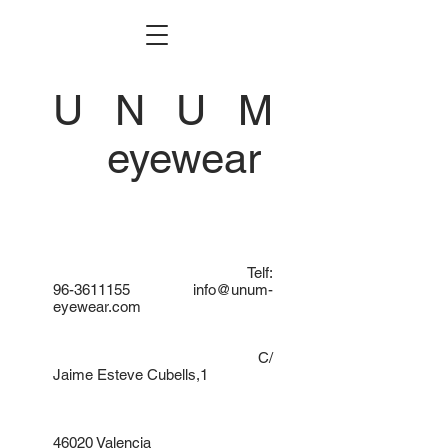
U N U M
eyewear
Telf:
96-3611155
info@unum-
eyewear.com
C/
Jaime Esteve Cubells,1
46020 Valencia