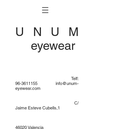
U N U M
eyewear
Telf:
96-3611155
info@unum-
eyewear.com
C/
Jaime Esteve Cubells,1
46020 Valencia