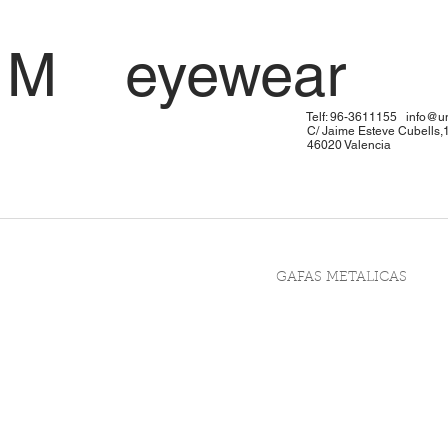
 U M eyewe
: 96-3611155
info@u
me Esteve Cubells,
20 Valen
GAFAS METALICAS