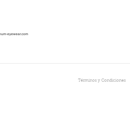
ar
num-eyewear.com
1
cia
Términos y Condiciones