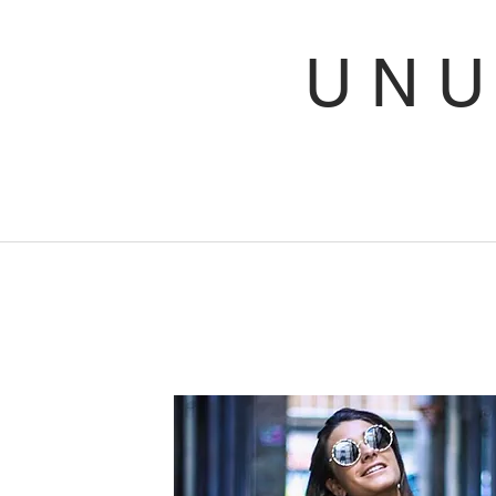
U N
Telf
C/ Jai
460