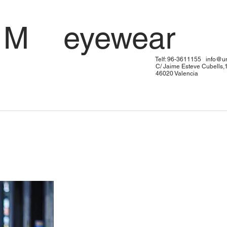
 U M eyewe
: 96-3611155
info@u
me Esteve Cubells,
20 Valen