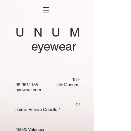
U N U M
eyewear
Telf:
96-3611155
info@unum-
eyewear.com
C/
Jaime Esteve Cubells,1
46020 Valencia