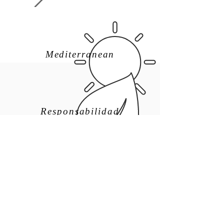
Mediterranean
Responsabilidad
Handesigned
​Háblanos