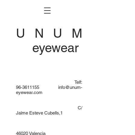
U N U M
eyewear
Telf:
96-3611155
info@unum-
eyewear.com
C/
Jaime Esteve Cubells,1
46020 Valencia