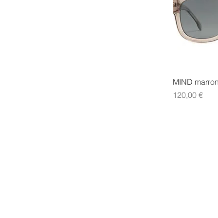
MIND marro
Precio
120,00 €