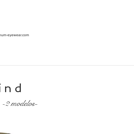
ar
num-eyewear.com
1
cia
ind
-2 modelos-