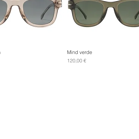
Vista rápida
Vista rápida
n
Mind verde
Precio
120,00 €