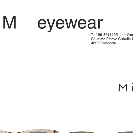
 U M eyewe
: 96-3611155
info@u
me Esteve Cubells,
20 Valen
M