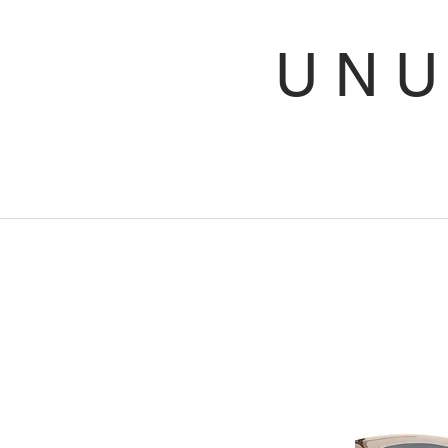
U N
Telf
C/ Jai
460