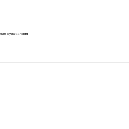
ar
num-eyewear.com
1
cia