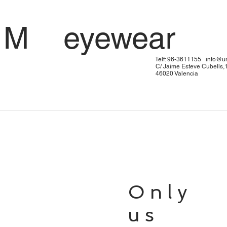
 U M eyewe
: 96-3611155
info@u
me Esteve Cubells,
20 Valen
Only
us